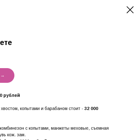
ете
 →
00 рублей
 хвостом, копытами и барабаном стоит -
32 000
о-комбинезон с копытами, манжеты меховые, съемная
увь кож. зам.